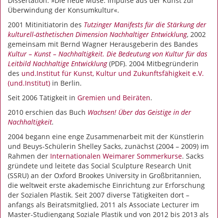
Dissertation: »Die neue Muse. Impulse aus der Kunst zur
Überwindung der Konsumkultur«.
2001 Mitinitiatorin des
Tutzinger Manifests für die Stärkung der
kulturell-ästhetischen Dimension Nachhaltiger Entwicklung
, 2002
gemeinsam mit Bernd Wagner Herausgeberin des Bandes
Kultur – Kunst – Nachhaltigkeit. Die Bedeutung von Kultur für das
Leitbild Nachhaltige Entwicklung
(PDF). 2004 Mitbegründerin
des
und.Institut für Kunst, Kultur und Zukunftsfähigkeit e.V.
(und.Institut)
in Berlin.
Seit 2006 Tätigkeit in
Gremien und Beiräten
.
2010 erschien das Buch
Wachsen! Über das Geistige in der
Nachhaltigkeit
.
2004 begann eine enge Zusammenarbeit mit der Künstlerin
und Beuys-Schülerin Shelley Sacks, zunächst (2004 – 2009) im
Rahmen der
Internationalen Weimarer Sommerkurse
. Sacks
gründete und leitete das Social Sculpture Research Unit
(SSRU) an der Oxford Brookes University in Großbritannien,
die weltweit erste akademische Einrichtung zur Erforschung
der Sozialen Plastik. Seit 2007 diverse Tätigkeiten dort –
anfangs als Beiratsmitglied, 2011 als Associate Lecturer im
Master-Studiengang Soziale Plastik und von 2012 bis 2013 als